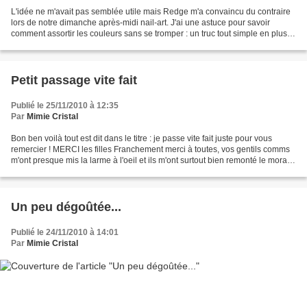
L'idée ne m'avait pas semblée utile mais Redge m'a convaincu du contraire
lors de notre dimanche après-midi nail-art. J'ai une astuce pour savoir
comment assortir les couleurs sans se tromper : un truc tout simple en plus !
Vous connaissez les couleurs...
Petit passage vite fait
Publié le 25/11/2010 à 12:35
Par
Mimie Cristal
Bon ben voilà tout est dit dans le titre : je passe vite fait juste pour vous
remercier ! MERCI les filles Franchement merci à toutes, vos gentils comms
m'ont presque mis la larme à l'oeil et ils m'ont surtout bien remonté le moral !
Voilà pourquoi j'adore...
Un peu dégoûtée...
Publié le 24/11/2010 à 14:01
Par
Mimie Cristal