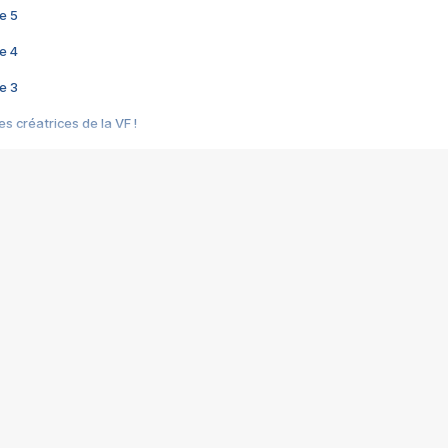
e 5
e 4
e 3
s créatrices de la VF !
e 2
e 1
e Mektoub My Love arrive enfin ! Rencontre avec Shaïn Boumedine et Sal
i : après Toni en famille
elle réalise le bouleversant Dites lui que je l'aime
ais ! Rencontre autour de Vie privée de Rebecca Zlotowski
 de Marguerite, Grave... Rencontre avec Ella Rumpf
 Les Rêveurs, un film intime sur la santé mentale
a avec un film sur le mouvement des Gilets jaunes