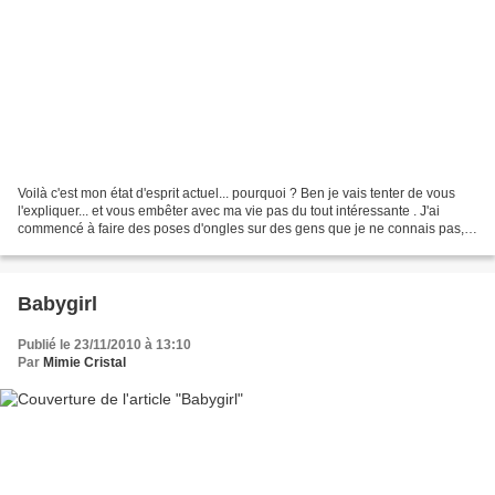
Voilà c'est mon état d'esprit actuel... pourquoi ? Ben je vais tenter de vous
l'expliquer... et vous embêter avec ma vie pas du tout intéressante . J'ai
commencé à faire des poses d'ongles sur des gens que je ne connais pas,
des amies d'amies, des collègues...
Babygirl
Publié le 23/11/2010 à 13:10
Par
Mimie Cristal