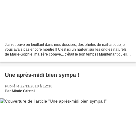
J'ai retrouvé en fouillant dans mes dossiers, des photos de nail-art que je
vous avais pas encore montré !! C'est ici un nail-art sur les ongles naturels
de Marie-Sophie, ma 1ère cobaye... c'était le bon temps ! Maintenant qu'elle
a accouché, ses ongles...
Une après-midi bien sympa !
Publié le 22/11/2010 à 12:10
Par
Mimie Cristal