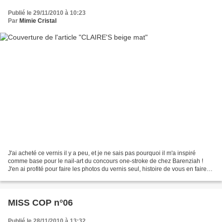
Publié le 29/11/2010 à 10:23
Par
Mimie Cristal
J'ai acheté ce vernis il y a peu, et je ne sais pas pourquoi il m'a inspiré
comme base pour le nail-art du concours one-stroke de chez Barenziah !
J'en ai profité pour faire les photos du vernis seul, histoire de vous en faire
profiter un peu ! Il est...
MISS COP n°06
Publié le 28/11/2010 à 13:32