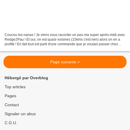
Coucou les nanas ! Je viens vous raconter un peu ma super après-midi avec
Redge2Pau ! Et oui, on est quasi voisines (15kms c'est rien) alors on en a
profité ! En fait tout est parti d'une commande que je voulais passer chez
CORPORELLES : j'ai proposé...
Page suivante >
Hébergé par Overblog
Top articles
Pages
Contact
Signaler un abus
C.G.U.