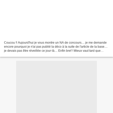
Coucou !! Aujourd'hui je vous montre un NA de concours.... je me demande
encore pourquoi je n'ai pas publié la déco à la suite de l'article de la base....
je devais pas être réveillée ce jour-là.... Enfin bref ! Mieux vaut tard que
jamais pas vrai ? Donc...