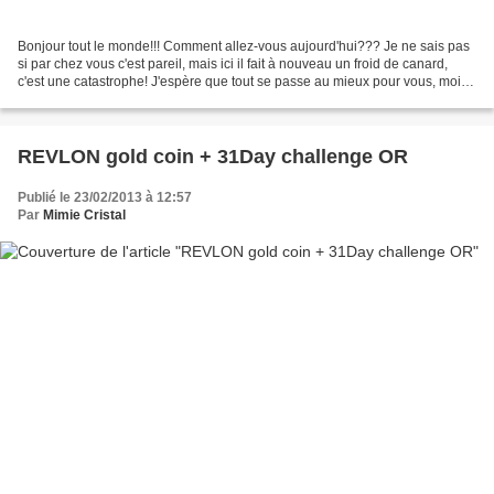
Bonjour tout le monde!!! Comment allez-vous aujourd'hui??? Je ne sais pas
si par chez vous c'est pareil, mais ici il fait à nouveau un froid de canard,
c'est une catastrophe! J'espère que tout se passe au mieux pour vous, moi je
suis encore et toujours...
REVLON gold coin + 31Day challenge OR
Publié le 23/02/2013 à 12:57
Par
Mimie Cristal