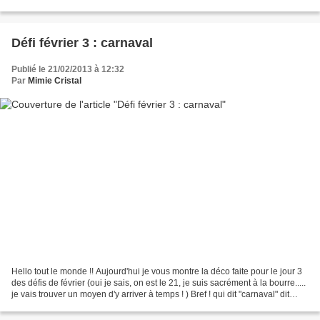
bien ces thèmes, ça fait...
Défi février 3 : carnaval
Publié le 21/02/2013 à 12:32
Par
Mimie Cristal
Hello tout le monde !! Aujourd'hui je vous montre la déco faite pour le jour 3
des défis de février (oui je sais, on est le 21, je suis sacrément à la bourre.....
je vais trouver un moyen d'y arriver à temps ! ) Bref ! qui dit "carnaval" dit
"paillettes"...