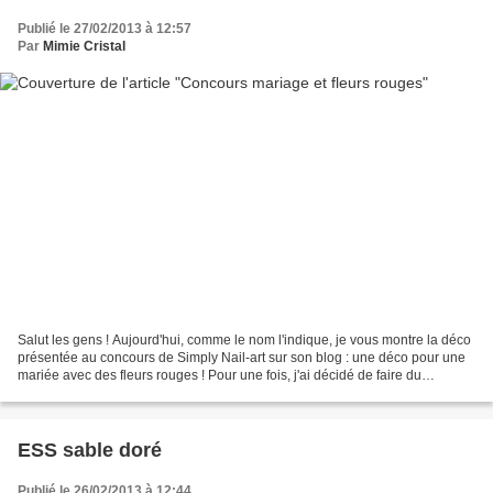
Publié le 27/02/2013 à 12:57
Par
Mimie Cristal
Salut les gens ! Aujourd'hui, comme le nom l'indique, je vous montre la déco
présentée au concours de Simply Nail-art sur son blog : une déco pour une
mariée avec des fleurs rouges ! Pour une fois, j'ai décidé de faire du
"classique" pour une mariée :...
ESS sable doré
Publié le 26/02/2013 à 12:44