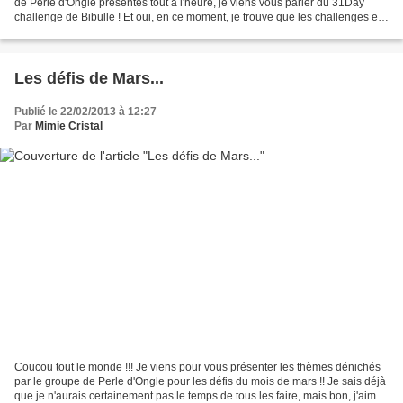
de Perle d'Ongle présentés tout à l'heure, je viens vous parler du 31Day
challenge de Bibulle ! Et oui, en ce moment, je trouve que les challenges et
autres défis pullullent...
Les défis de Mars...
Publié le 22/02/2013 à 12:27
Par
Mimie Cristal
Coucou tout le monde !!! Je viens pour vous présenter les thèmes dénichés
par le groupe de Perle d'Ongle pour les défis du mois de mars !! Je sais déjà
que je n'aurais certainement pas le temps de tous les faire, mais bon, j'aime