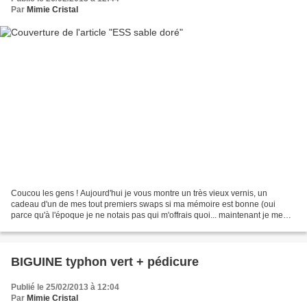
Par
Mimie Cristal
Coucou les gens ! Aujourd'hui je vous montre un très vieux vernis, un
cadeau d'un de mes tout premiers swaps si ma mémoire est bonne (oui
parce qu'à l'époque je ne notais pas qui m'offrais quoi... maintenant je me
suis fait une raison et des étiquettes...
BIGUINE typhon vert + pédicure
Publié le 25/02/2013 à 12:04
Par
Mimie Cristal