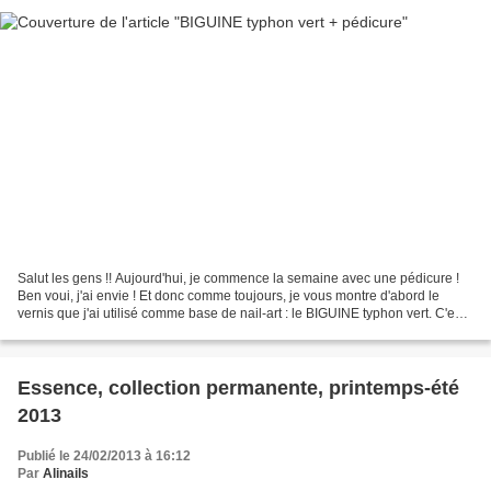
Salut les gens !! Aujourd'hui, je commence la semaine avec une pédicure !
Ben voui, j'ai envie ! Et donc comme toujours, je vous montre d'abord le
vernis que j'ai utilisé comme base de nail-art : le BIGUINE typhon vert. C'est
un vernis que m'a offert...
Essence, collection permanente, printemps-été
2013
Publié le 24/02/2013 à 16:12
Par
Alinails