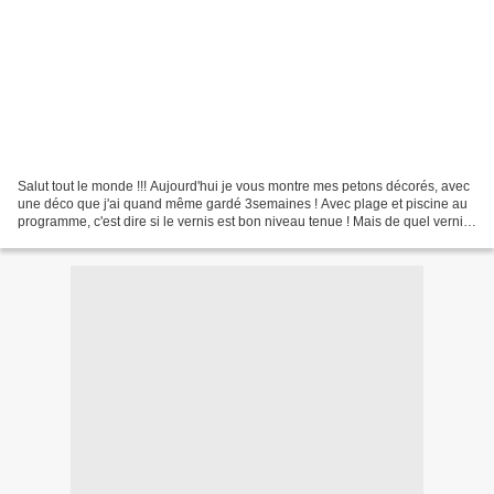
Salut tout le monde !!! Aujourd'hui je vous montre mes petons décorés, avec
une déco que j'ai quand même gardé 3semaines ! Avec plage et piscine au
programme, c'est dire si le vernis est bon niveau tenue ! Mais de quel vernis
s'agit-il vous allez me dire...