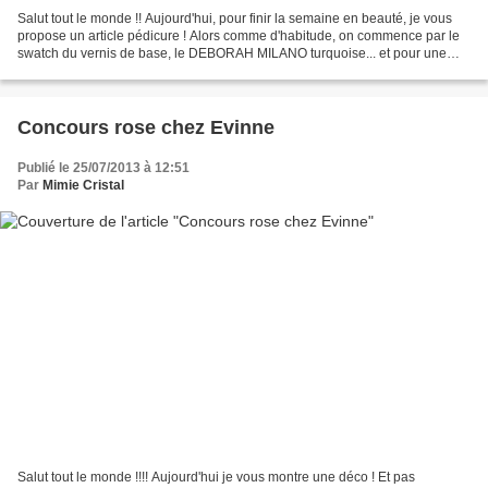
Salut tout le monde !! Aujourd'hui, pour finir la semaine en beauté, je vous
propose un article pédicure ! Alors comme d'habitude, on commence par le
swatch du vernis de base, le DEBORAH MILANO turquoise... et pour une
fois, il porte bien son nom ce petit...
Concours rose chez Evinne
Publié le 25/07/2013 à 12:51
Par
Mimie Cristal
Salut tout le monde !!!! Aujourd'hui je vous montre une déco ! Et pas