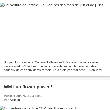
Bonjour tout le monde! Comment allez-vous? J'espère que vous êtes en
vacances et qu'il fait beau! Je vous présente aujourd'hui mes achats et
cadeaux de ces deux derniers mois! Cela a été pas mal riche… ;) en vernis,
mais ça m'a plutôt ruiné! ^^ et surtout...
WM fluo flower power !
Publié le 28/07/2013 à 11:18
Par
Alinails