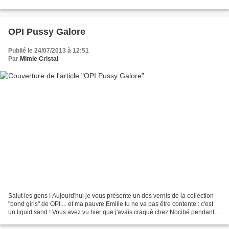
laqué !! Et quel...
OPI Pussy Galore
Publié le 24/07/2013 à 12:51
Par
Mimie Cristal
Salut les gens ! Aujourd'hui je vous présente un des vernis de la collection
"bond girls" de OPI.... et ma pauvre Emilie tu ne va pas être contente : c'est
un liquid sand ! Vous avez vu hier que j'avais craqué chez Nocibé pendant
les soldes en prenant...