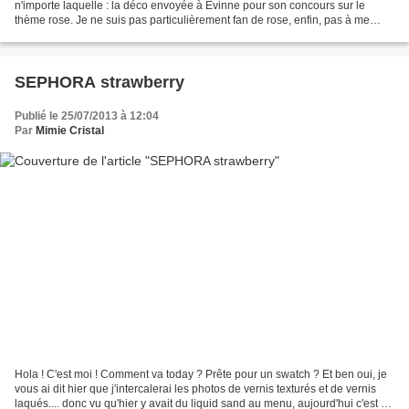
n'importe laquelle : la déco envoyée à Evinne pour son concours sur le
thème rose. Je ne suis pas particulièrement fan de rose, enfin, pas à me
rouler par terre ou sauter de joie......
SEPHORA strawberry
Publié le 25/07/2013 à 12:04
Par
Mimie Cristal
Hola ! C'est moi ! Comment va today ? Prête pour un swatch ? Et ben oui, je
vous ai dit hier que j'intercalerai les photos de vernis texturés et de vernis
laqués.... donc vu qu'hier y avait du liquid sand au menu, aujourd'hui c'est du