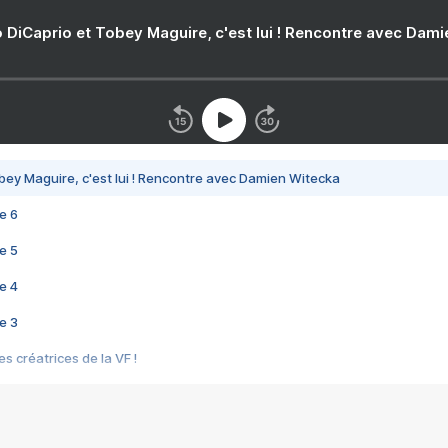
 DiCaprio et Tobey Maguire, c'est lui ! Rencontre avec Dam
bey Maguire, c'est lui ! Rencontre avec Damien Witecka
e 6
e 5
e 4
e 3
s créatrices de la VF !
e 2
e 1