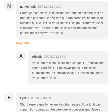
N
native-nails
30/01/2012 09:39
Courage ma belle !!!! je te dis merde pour ton examen !!! et ne
t'inquiète pas chaque décision que l'on prend est bonne si on
n'estime qu'elle l'est...si vous etes fait l'un pour l'autre vous<br
/> reviendrez l'un vers l'autre. Je sais c'est bateau comme
phrase mais c'est vrai ^^ bisous
Répondre
A
Alinails
03/02/2012 17:34
<br /> <br /> hihihi, merci beaucoup! Oui, nous allons
voir et y réfléchir... il ne savait pas qu'il me faisait
autant de mal! :/ Donc on va voir... Gros bizoux!<br />
<br /> <br /> <br />
E
EyO
30/01/2012 08:39
Oh... J'espère que ton exam s'est bien passé. Pour toi & ton
copain bon courage... J'espère que tu trouveras quoi faire et