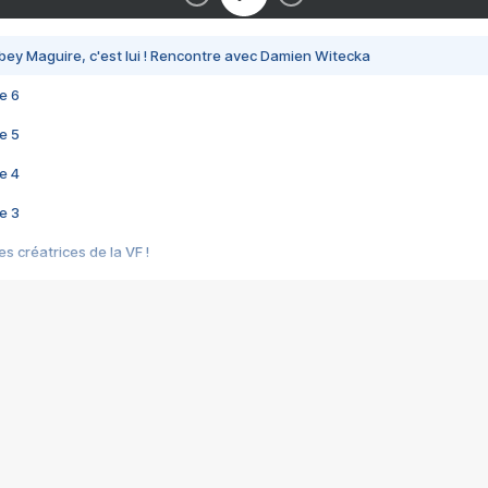
bey Maguire, c'est lui ! Rencontre avec Damien Witecka
e 6
e 5
e 4
e 3
s créatrices de la VF !
e 2
e 1
e Mektoub My Love arrive enfin ! Rencontre avec Shaïn Boumedine et Sal
i : après Toni en famille
elle réalise le bouleversant Dites lui que je l'aime
ais ! Rencontre autour de Vie privée de Rebecca Zlotowski