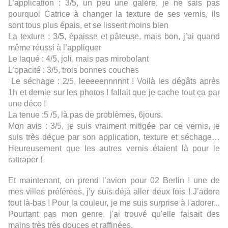
L’application : 3/5, un peu une galère, je ne sais pas
pourquoi Catrice à changer la texture de ses vernis, ils
sont tous plus épais, et se lissent moins bien
La texture : 3/5, épaisse et pâteuse, mais bon, j’ai quand
même réussi à l’appliquer
Le laqué : 4/5, joli, mais pas mirobolant
L’opacité : 3/5, trois bonnes couches
Le séchage : 2/5, leeeeennnnnt ! Voilà les dégâts après
1h et demie sur les photos ! fallait que je cache tout ça par
une déco !
La tenue :5 /5, là pas de problèmes, 6jours.
Mon avis : 3/5, je suis vraiment mitigée par ce vernis, je
suis très déçue par son application, texture et séchage…
Heureusement que les autres vernis étaient là pour le
rattraper !
Et maintenant, on prend l’avion pour 02 Berlin ! une de
mes villes préférées, j’y suis déjà aller deux fois ! J’adore
tout là-bas ! Pour la couleur, je me suis surprise à l'adorer...
Pourtant pas mon genre, j'ai trouvé qu'elle faisait des
mains très très douces et raffinées.