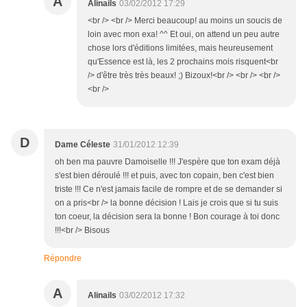
A
Alinails
03/02/2012 17:29
<br /> <br /> Merci beaucoup! au moins un soucis de
loin avec mon exa! ^^ Et oui, on attend un peu autre
chose lors d'éditions limitées, mais heureusement
qu'Essence est là, les 2 prochains mois risquent<br
/> d'être très très beaux! ;) Bizoux!<br /> <br /> <br />
<br />
D
Dame Céleste
31/01/2012 12:39
oh ben ma pauvre Damoiselle !!! J'espère que ton exam déjà
s'est bien déroulé !!! et puis, avec ton copain, ben c'est bien
triste !!! Ce n'est jamais facile de rompre et de se demander si
on a pris<br /> la bonne décision ! Lais je crois que si tu suis
ton coeur, la décision sera la bonne ! Bon courage à toi donc
!!!<br /> Bisous
Répondre
A
Alinails
03/02/2012 17:32