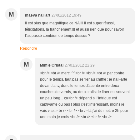
M
maeva nail art
27/01/2012 19:49
il est plus que magnifique ce NA !!! il est super rèussi,
félicitations, la franchement !!! et aussi rien que pour savoir
t'as passé combien de temps dessus ?
Répondre
M
Mimie Cristal
27/01/2012 22:29
<br /> <br /> merci ^^<br /> <br /> <br /> par contre,
pour le temps, faut pas se fier au chiffre : je nail-arte
devant la tv, donc le temps d'attente entre deux
couches de vernis, ou deux traits de liner est souvent
un peu long... ça<br /> dépend si l'intrigue est
captivante ou pas ! plus c'est interessant, moins je
vais vite...<br /> <br /> <br /> là j'ai dû mettre 2h pour
une main je crois.<br /> <br /> <br /> <br />