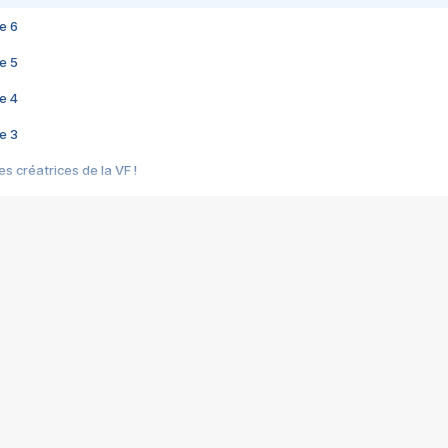
e 6
e 5
e 4
e 3
s créatrices de la VF !
e 2
e 1
e Mektoub My Love arrive enfin ! Rencontre avec Shaïn Boumedine et Sal
i : après Toni en famille
elle réalise le bouleversant Dites lui que je l'aime
ais ! Rencontre autour de Vie privée de Rebecca Zlotowski
 de Marguerite, Grave... Rencontre avec Ella Rumpf