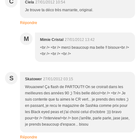
C
Ciela
27/01/2012 10:54
Je trouve ta déco très marrante, original.
Répondre
M
Mimie Cristal
27/01/2012 13:42
<br /> <br /> merci beaucoup ma belle !! bisoux<br />
<br /> <br /> <br />
S
Skatower
27/01/2012 03:15
Wouaoww! Ça flash de PARTOUT!! On se croirait dans les
meilleures des années 90 ;) Très belle déco!<br /> <br /> Je
suis contente que tu aimes le CR vert... je prends des notes ;)
en passant, je recu le magazine de Sashka comme prix pour
les Black eyed peas et j'ai choisi celui d'octobre :))) bravo
pour<br /> l'interview!<br /> bon j'arrête, parle parle, jase jase,
je prends beaucoup d'espace... bisou
Répondre