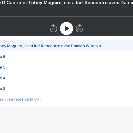
 DiCaprio et Tobey Maguire, c'est lui ! Rencontre avec Dam
bey Maguire, c'est lui ! Rencontre avec Damien Witecka
e 6
e 5
e 4
e 3
s créatrices de la VF !
e 2
e 1
e Mektoub My Love arrive enfin ! Rencontre avec Shaïn Boumedine et Sal