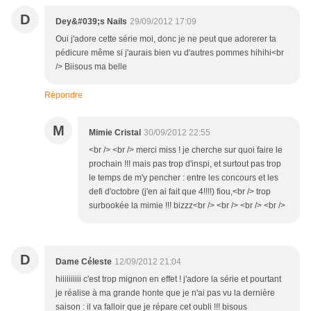
D
Dey&#039;s Nails
29/09/2012 17:09
Oui j'adore cette série moi, donc je ne peut que adorerer ta
pédicure même si j'aurais bien vu d'autres pommes hihihi<br
/> Biisous ma belle
Répondre
M
Mimie Cristal
30/09/2012 22:55
<br /> <br /> merci miss ! je cherche sur quoi faire le
prochain !!! mais pas trop d'inspi, et surtout pas trop
le temps de m'y pencher : entre les concours et les
defi d'octobre (j'en ai fait que 4!!!!) fiou,<br /> trop
surbookée la mimie !!! bizzz<br /> <br /> <br /> <br />
D
Dame Céleste
12/09/2012 21:04
hiiiiiiiiii c'est trop mignon en effet ! j'adore la série et pourtant
je réalise à ma grande honte que je n'ai pas vu la dernière
saison : il va falloir que je répare cet oubli !!! bisous