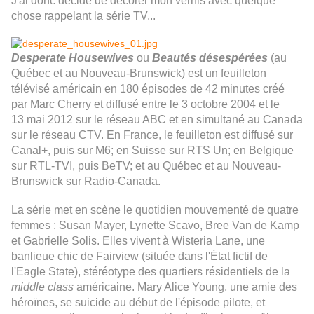
J'ai donc décidé de décorer mon vernis avec quelque
chose rappelant la série TV...
Desperate Housewives
ou
Beautés désespérées
(au
Québec et au Nouveau-Brunswick) est un feuilleton
télévisé américain en 180 épisodes de 42 minutes créé
par Marc Cherry et diffusé entre le 3 octobre 2004 et le
13 mai 2012 sur le réseau ABC et en simultané au Canada
sur le réseau CTV. En France, le feuilleton est diffusé sur
Canal+, puis sur M6; en Suisse sur RTS Un; en Belgique
sur RTL-TVI, puis BeTV; et au Québec et au Nouveau-
Brunswick sur Radio-Canada.
La série met en scène le quotidien mouvementé de quatre
femmes :
Susan Mayer
, Lynette Scavo, Bree Van de Kamp
et Gabrielle Solis. Elles vivent à Wisteria Lane, une
banlieue chic de Fairview (située dans l'État fictif de
l'
Eagle State
), stéréotype des quartiers résidentiels de la
middle class
américaine. Mary Alice Young, une amie des
héroïnes, se suicide au début de l'
épisode pilote
, et