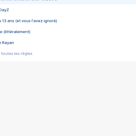
 DayZ
 a 13 ans (et vous l'avez ignoré)
e (littéralement)
im Rayan
 toutes les règles
s les jeux vidéo
us choquant de Rockstar ? - Le scandale BULLY
e plus moche de Steam
du RÊVE tourne au CAUCHEMAR
pendant 8 heures
it… à tort
umiliés par un jeu vidéo