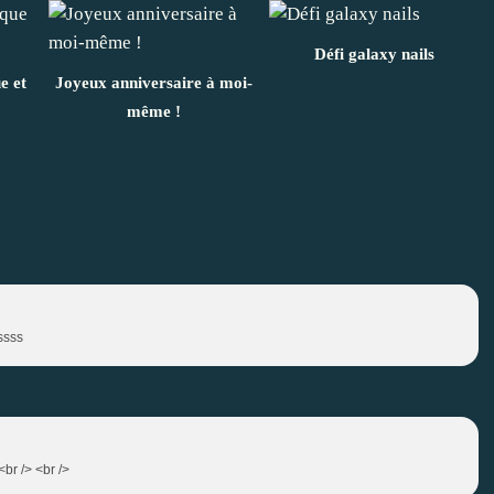
Défi galaxy nails
e et
Joyeux anniversaire à moi-
même !
ssss
<br /> <br />