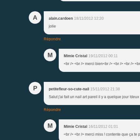
A
alain.cardoen
18/11/2012 12:20
jolie
Répondre
M
Mimie Cristal
19/11/2012 00:11
<br /> <br /> merci bien<br /> <br /> <br /> <br
P
petitefleur-so-cute-nail
15/11/2012 21:38
Salut j'ai fait un nail art pareil il y a quelque jour !d
Répondre
M
Mimie Cristal
16/11/2012 01:01
<br /> <br /> merci miss ! contente que ça te pl