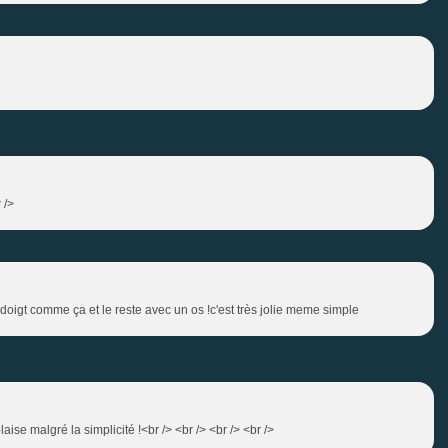
 />
eux doigt comme ça et le reste avec un os !c'est très jolie meme simple
aise malgré la simplicité !<br /> <br /> <br /> <br />