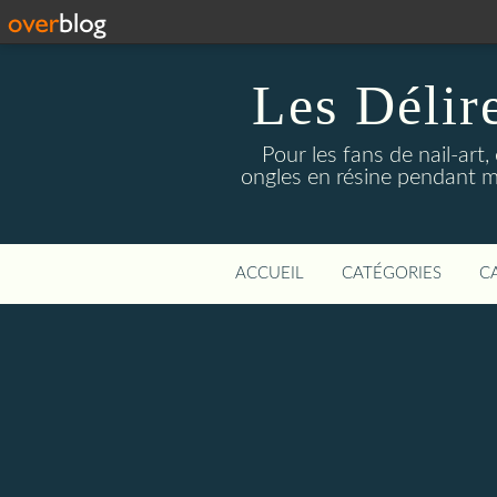
Les Délir
Pour les fans de nail-art,
ongles en résine pendant me
ACCUEIL
CATÉGORIES
C