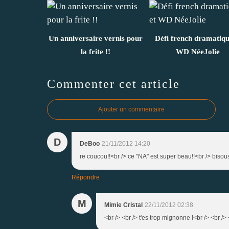
Un anniversaire vernis pour
Défi french dramatiqu
la frite !!
WD NéeJolie
Commenter cet article
Ajouter un commentaire
D
DeBoo
21/11/2012 14:20
re coucou!!<br /> ce "NA" est super beau!!<br /> bisou
Répondre
M
Mimie Cristal
22/11/2012 02:38
<br /> <br /> t'es trop mignonne !<br /> <br /> 