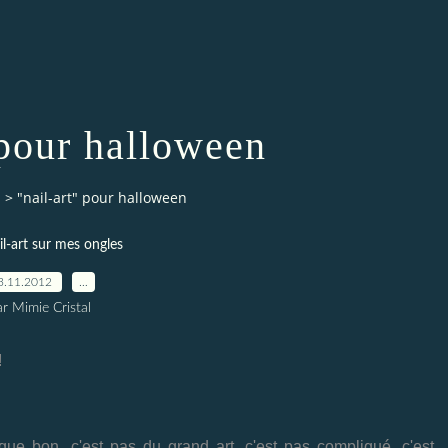
 pour halloween
s
>
"nail-art" pour halloween
l-art sur mes ongles
3.11.2012
…
r Mimie Cristal
!
 que bon, c'est pas du grand art, c'est pas compliqué, c'est