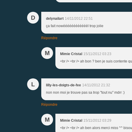
D
delynailart
14/11/2012 22:51
ça fait nowéééééééééééél trop jolie
Répondre
M
Mimie Cristal
15/11/2012 03:23
<br /> <br /> ah bon ? ben je suis contente que 
L
lilly-les-doigts-de-fee
14/11/2012 21:32
non non moi je trouve pas sa trop "tout nu" mdrr :)
Répondre
M
Mimie Cristal
15/11/2012 03:29
<br /> <br /> ah ben alors merci miss ^^ bisoux