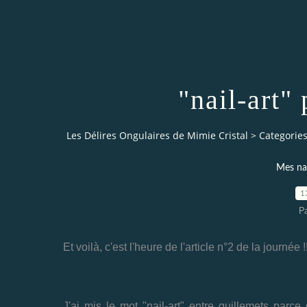
"nail-art"
Les Délires Ongulaires de Mimie Cristal
>
Categorie
Mes nai
1
Pa
Et voilà, c'est l'heure de l'article n°2 de la journée !
J'ai mis le mot "nail-art" entre guillemets parce