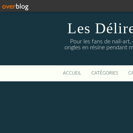
Les Délir
Pour les fans de nail-art,
ongles en résine pendant me
ACCUEIL
CATÉGORIES
C