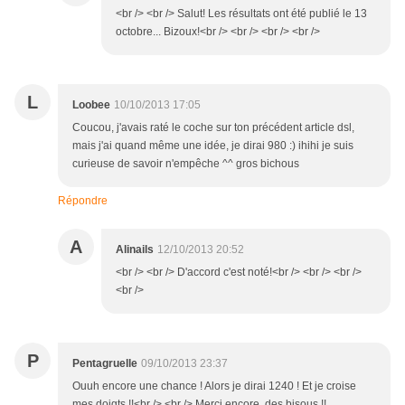
<br /> <br /> Salut! Les résultats ont été publié le 13
octobre... Bizoux!<br /> <br /> <br /> <br />
L
Loobee
10/10/2013 17:05
Coucou, j'avais raté le coche sur ton précédent article dsl,
mais j'ai quand même une idée, je dirai 980 :) ihihi je suis
curieuse de savoir n'empêche ^^ gros bichous
Répondre
A
Alinails
12/10/2013 20:52
<br /> <br /> D'accord c'est noté!<br /> <br /> <br />
<br />
P
Pentagruelle
09/10/2013 23:37
Ouuh encore une chance ! Alors je dirai 1240 ! Et je croise
mes doigts !!<br /> <br /> Merci encore, des bisous !!