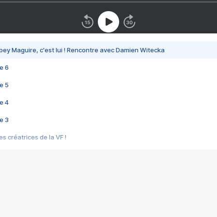
bey Maguire, c'est lui ! Rencontre avec Damien Witecka
e 6
e 5
e 4
e 3
s créatrices de la VF !
e 2
e 1
e Mektoub My Love arrive enfin ! Rencontre avec Shaïn Boumedine et Sal
i : après Toni en famille