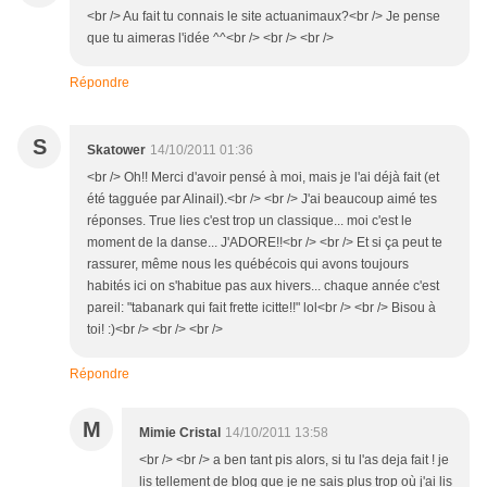
<br /> Au fait tu connais le site actuanimaux?<br /> Je pense
que tu aimeras l'idée ^^<br /> <br /> <br />
Répondre
S
Skatower
14/10/2011 01:36
<br /> Oh!! Merci d'avoir pensé à moi, mais je l'ai déjà fait (et
été tagguée par Alinail).<br /> <br /> J'ai beaucoup aimé tes
réponses. True lies c'est trop un classique... moi c'est le
moment de la danse... J'ADORE!!<br /> <br /> Et si ça peut te
rassurer, même nous les québécois qui avons toujours
habités ici on s'habitue pas aux hivers... chaque année c'est
pareil: "tabanark qui fait frette icitte!!" lol<br /> <br /> Bisou à
toi! :)<br /> <br /> <br />
Répondre
M
Mimie Cristal
14/10/2011 13:58
<br /> <br /> a ben tant pis alors, si tu l'as deja fait ! je
lis tellement de blog que je ne sais plus trop où j'ai lis