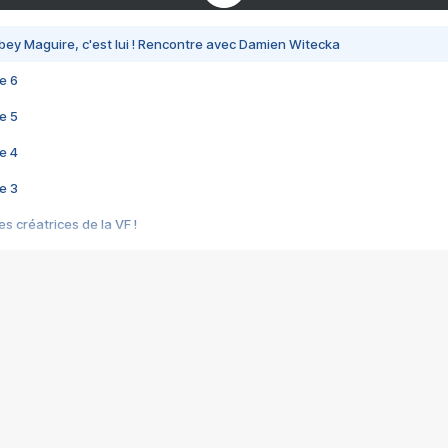
bey Maguire, c'est lui ! Rencontre avec Damien Witecka
e 6
e 5
e 4
e 3
s créatrices de la VF !
e 2
e 1
e Mektoub My Love arrive enfin ! Rencontre avec Shaïn Boumedine et Sal
i : après Toni en famille
elle réalise le bouleversant Dites lui que je l'aime
ais ! Rencontre autour de Vie privée de Rebecca Zlotowski