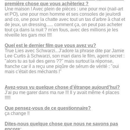
première chose que vous achèteriez ?
Une maison ! Avec plein de pièces : une pour moi (nail-art
et PO), une pour mon homme et ses consoles de jeu/ordi
and co, une pour la chatte avec tout un tas d'arbre à chat et
de jeux, un dressing...... comment ça, on peut pas acheter
tout ça dans la nuit ? m'en fous, avec des millions je les
réveille les gars moi !!!!
Quel est le dernier film que vous avez vu?
True Lies avec Schwarzi.. J'adore la phrase dite par Jamie
Lee Curtis à Schwarzi, son mari dans le film, agent secret :
"alors tu as tué des gens ??" mais surtout la réponse,
franche car il a reçu une piqûre de sérum de vérité : "oui
mais c'était des méchants !"
Avez-vous vu quelque chose d'étrange aujourd'hui?
J'ai pu me garer dans ma rue !!! Il y avait même 4 places
!!!!!
Que pensez-vous de ce questionnaire?
ça change !!
Dites-nous quelque chose que nous ne savons pas
encore: