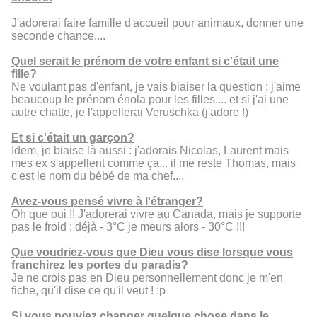
J'adorerai faire famille d'accueil pour animaux, donner une
seconde chance....
Quel serait le prénom de votre enfant si c'était une
fille?
Ne voulant pas d'enfant, je vais biaiser la question : j'aime
beaucoup le prénom énola pour les filles.... et si j'ai une
autre chatte, je l'appellerai Veruschka (j'adore !)
Et si c'était un garçon?
Idem, je biaise là aussi : j'adorais Nicolas, Laurent mais
mes ex s'appellent comme ça... il me reste Thomas, mais
c'est le nom du bébé de ma chef....
Avez-vous pensé vivre à l'étranger?
Oh que oui !! J'adorerai vivre au Canada, mais je supporte
pas le froid : déjà - 3°C je meurs alors - 30°C !!!
Que voudriez-vous que Dieu vous dise lorsque vous
franchirez les portes du paradis?
Je ne crois pas en Dieu personnellement donc je m'en
fiche, qu'il dise ce qu'il veut ! :p
Si vous pouviez changer quelque chose dans le