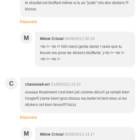
le résultat est bluffant même si tu as "juste" mis des stickers !!!
bisous
Répondre
M
Mimie Cristal
04/06/2012 00:10
<br /> <br /> hihi merci gente dame ! ravie que tu
trouve ma pose de stickers bluffante ;)<br /> <br />
<br /> <br />
C
chatounail-art
01/06/2012 21:07
ouaaaa finalement c'est bien joli comme déco!! ça rempli bien
l'ongle!!! j'aime bien! gros bisous ma belle! et tant mieu si les
stickers ont bien tenus!!!! bizzz
Répondre
M
Mimie Cristal
02/06/2012 14:17