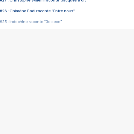
#27 : Christophe Willem raconte "Jacques a dit"
#26 : Chimène Badi raconte "Entre nous"
#25 : Indochine raconte "3e sexe"
#24 : Zaho raconte "C'est chelou"
#23 : Patrick Bruel raconte "Au café des délices"
#22 : Kyo raconte "Le chemin"
#21 : Nolwenn Leroy raconte "Cassé"
#20 : Patrick Hernandez raconte "Born to be alive"
#19 : Lorie raconte "Près de moi"
#18 : Michael Jones raconte "A nos actes manqués" (avec Jean-Jacque
#17 : Khaled raconte "Aïcha"
#16 : Corneille raconte "Parce qu'on vient de loin"
#15 : Indochine raconte "L'aventurier"