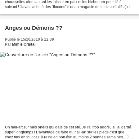
chaussettes alors autant les laisser en paix et les bichonner pour l'été
suivant ! J'avais acheté des "flocons" d'or au magasin de loisirs créatifs (à la
base c'est pour faire du...
Anges ou Démons ??
Publié le 15/10/2010 à 12:39
Par
Mimie Cristal
Un nail-art sur mes orteils qui date de cet été. Je l'ai trop adoré, je l'ai gardé
super longtemps ! L'avantage de faire du nail-art sur les pieds c'est que,
chez moi en tout cas, il reste en bon état au moins 2 bonnes semaines... J'ai