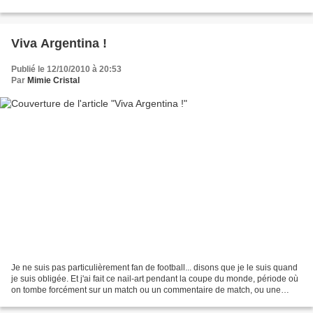
été à la piscine...
Viva Argentina !
Publié le 12/10/2010 à 20:53
Par
Mimie Cristal
Je ne suis pas particulièrement fan de football... disons que je le suis quand
je suis obligée. Et j'ai fait ce nail-art pendant la coupe du monde, période où
on tombe forcément sur un match ou un commentaire de match, ou une
interview de joueur sur n'importe...