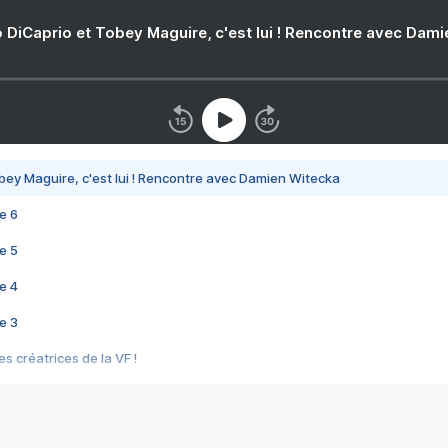
 DiCaprio et Tobey Maguire, c'est lui ! Rencontre avec Dam
bey Maguire, c'est lui ! Rencontre avec Damien Witecka
e 6
e 5
e 4
e 3
s créatrices de la VF !
e 2
e 1