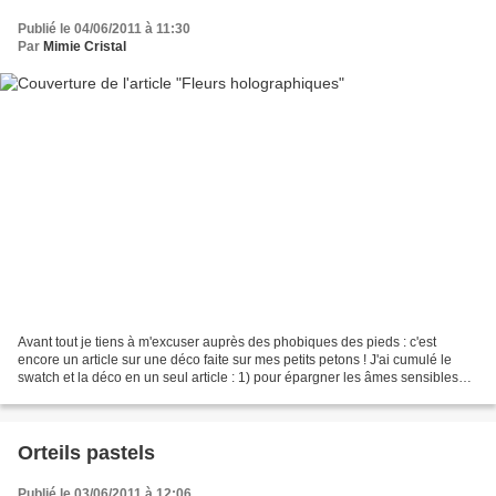
Publié le 04/06/2011 à 11:30
Par
Mimie Cristal
Avant tout je tiens à m'excuser auprès des phobiques des pieds : c'est
encore un article sur une déco faite sur mes petits petons ! J'ai cumulé le
swatch et la déco en un seul article : 1) pour épargner les âmes sensibles
qui me lisent d'un article de...
Orteils pastels
Publié le 03/06/2011 à 12:06