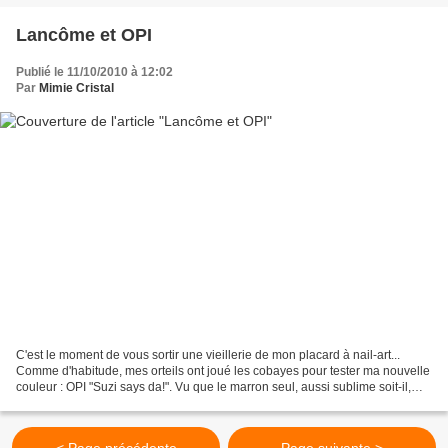
Lancôme et OPI
Publié le 11/10/2010 à 12:02
Par
Mimie Cristal
C'est le moment de vous sortir une vieillerie de mon placard à nail-art...
Comme d'habitude, mes orteils ont joué les cobayes pour tester ma nouvelle
couleur : OPI "Suzi says da!". Vu que le marron seul, aussi sublime soit-il,
faisait un peu vide, j'ai...