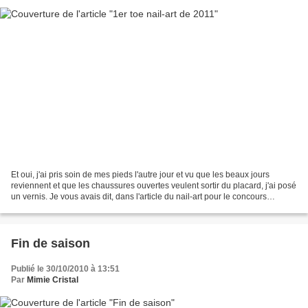
Et oui, j'ai pris soin de mes pieds l'autre jour et vu que les beaux jours
reviennent et que les chaussures ouvertes veulent sortir du placard, j'ai posé
un vernis. Je vous avais dit, dans l'article du nail-art pour le concours
"mariage-voler", que j'avais...
Fin de saison
Publié le 30/10/2010 à 13:51
Par
Mimie Cristal