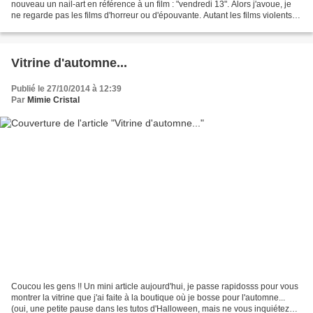
nouveau un nail-art en référence à un film : "vendredi 13". Alors j'avoue, je
ne regarde pas les films d'horreur ou d'épouvante. Autant les films violents
où on est presque éclaboussés...
Vitrine d'automne...
Publié le 27/10/2014 à 12:39
Par
Mimie Cristal
Coucou les gens !! Un mini article aujourd'hui, je passe rapidosss pour vous
montrer la vitrine que j'ai faite à la boutique où je bosse pour l'automne...
(oui, une petite pause dans les tutos d'Halloween, mais ne vous inquiétez