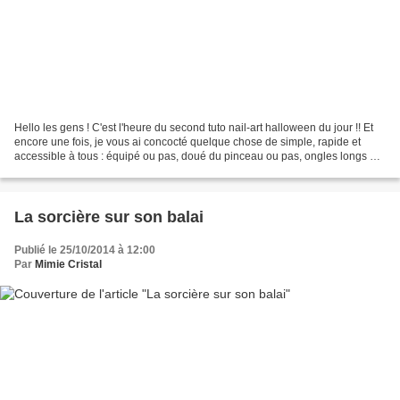
Hello les gens ! C'est l'heure du second tuto nail-art halloween du jour !! Et
encore une fois, je vous ai concocté quelque chose de simple, rapide et
accessible à tous : équipé ou pas, doué du pinceau ou pas, ongles longs ou
courts ! Donc pas d'excuses...
La sorcière sur son balai
Publié le 25/10/2014 à 12:00
Par
Mimie Cristal