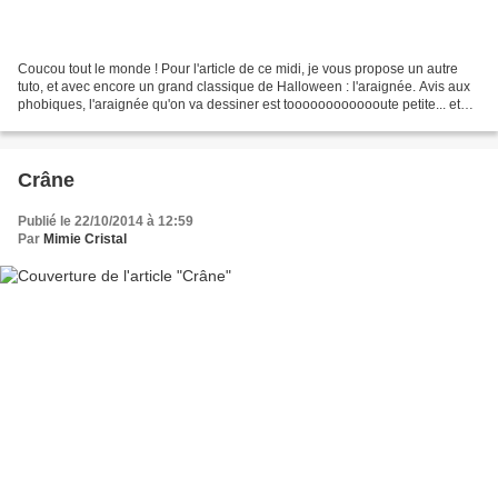
Coucou tout le monde ! Pour l'article de ce midi, je vous propose un autre
tuto, et avec encore un grand classique de Halloween : l'araignée. Avis aux
phobiques, l'araignée qu'on va dessiner est tooooooooooooute petite... et
pour les timides du dessin,...
Crâne
Publié le 22/10/2014 à 12:59
Par
Mimie Cristal