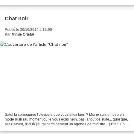
pas, ils reviennent demain...
Chat noir
Publié le 30/10/2014 à 12:00
Par
Mimie Cristal
Salut la compagnie ! J'espère que vous allez bien ? Moi je suis un peu en
mode rush (au moment où je vous écris hein, pas là tout de suite... quoi que,
allez savoir, d'ici là j'aurai certainement un agenda de ministre... ) Bref ! En
mode rush donc, l'air...