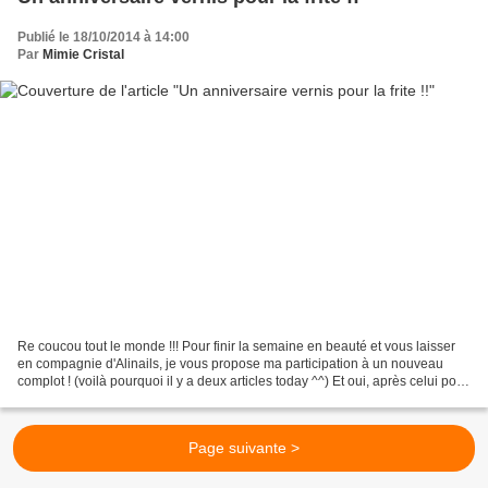
Publié le 18/10/2014 à 14:00
Par
Mimie Cristal
Re coucou tout le monde !!! Pour finir la semaine en beauté et vous laisser
en compagnie d'Alinails, je vous propose ma participation à un nouveau
complot ! (voilà pourquoi il y a deux articles today ^^) Et oui, après celui pour
Willow Weeps et ma déco...
Page suivante >