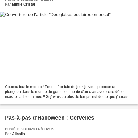
Par
Mimie Cristal
Coucou tout le monde ! Pour le 1er tuto du jour, je vous propose un
plongeon dans le monde du gore... on monte d'un cran avec cette déco,
mais je l'ai bien aimée !! Si j'avais eu plus de temps, nul doute que j'aurais
porté ce nail-art pour le jour J !...
Pas-à-pas d'Halloween : Cervelles
Publié le 31/10/2014 à 16:06
Par
Alinails