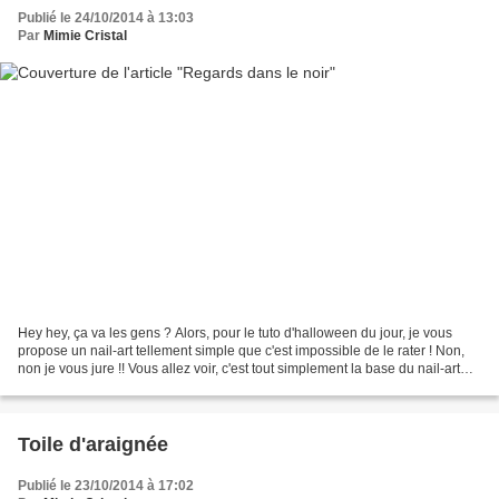
Publié le 24/10/2014 à 13:03
Par
Mimie Cristal
Hey hey, ça va les gens ? Alors, pour le tuto d'halloween du jour, je vous
propose un nail-art tellement simple que c'est impossible de le rater ! Non,
non je vous jure !! Vous allez voir, c'est tout simplement la base du nail-art
cette déco.... Matériel...
Toile d'araignée
Publié le 23/10/2014 à 17:02