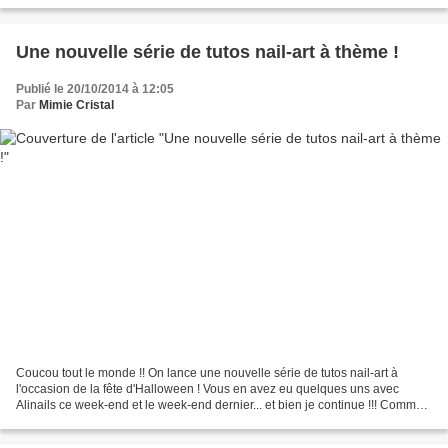
oui, j'ai des cheveux assez longs,...
Une nouvelle série de tutos nail-art à thème !
Publié le 20/10/2014 à 12:05
Par
Mimie Cristal
Coucou tout le monde !! On lance une nouvelle série de tutos nail-art à
l'occasion de la fête d'Halloween ! Vous en avez eu quelques uns avec
Alinails ce week-end et le week-end dernier... et bien je continue !!! Comme
pour tous nos autres tutos à thèmes,...