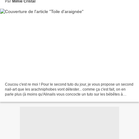
Par
Mimie Cristal
Coucou c'est re moi ! Pour le second tuto du jour, je vous propose un second
nail-art que les arachniphobes vont détester... comme ça c'est fait, on en
parle plus (à moins qu'Alinails vous concocte un tuto sur les bébêtes à
8pattes de son côté) ! Et puis...