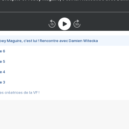
bey Maguire, c'est lui ! Rencontre avec Damien Witecka
e 6
e 5
e 4
e 3
s créatrices de la VF !
e 2
e 1
e Mektoub My Love arrive enfin ! Rencontre avec Shaïn Boumedine et Sal