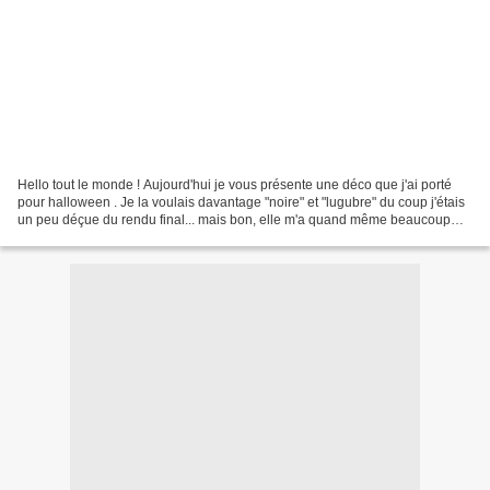
Hello tout le monde ! Aujourd'hui je vous présente une déco que j'ai porté
pour halloween . Je la voulais davantage "noire" et "lugubre" du coup j'étais
un peu déçue du rendu final... mais bon, elle m'a quand même beaucoup
plue hein, c'est juste que le...