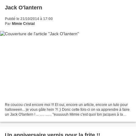
Jack O'lantern
Publié le 21/10/2014 à 17:00
Par
Mimie Cristal
Re coucou c'est encore moi !!! Et oui, encore un article, encore un tuto pour
halloween... je vous gâte hein ?! ;) Donc cette fois-ci on va apprendre à faire
un Jack O'lantern ! ... ..... ....... "euuuuuh Mimie c'est quoi ton jacques à la
lanterne machintrucbidulechose?"...
Un anniversaire vernis pour la frite !!