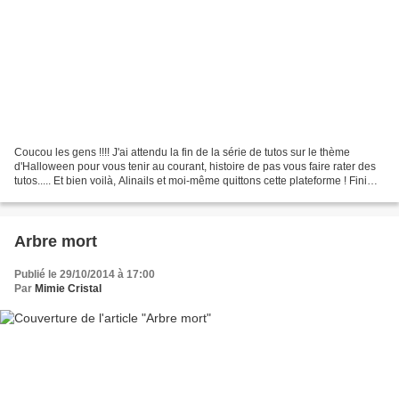
Coucou les gens !!!! J'ai attendu la fin de la série de tutos sur le thème
d'Halloween pour vous tenir au courant, histoire de pas vous faire rater des
tutos..... Et bien voilà, Alinails et moi-même quittons cette plateforme ! Fini
Overbug Overblog pardon...
Arbre mort
Publié le 29/10/2014 à 17:00
Par
Mimie Cristal