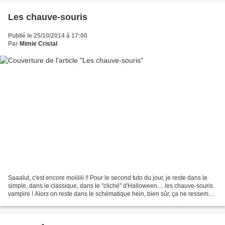
Les chauve-souris
Publié le 25/10/2014 à 17:00
Par
Mimie Cristal
Saaalut, c'est encore moiiiiii !! Pour le second tuto du jour, je reste dans le
simple, dans le classique, dans le "cliché" d'Halloween.... les chauve-souris
vampire ! Alors on reste dans le schématique hein, bien sûr, ça ne ressemble
pas à une vraie...