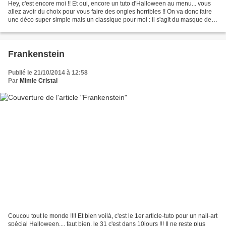
Hey, c'est encore moi !! Et oui, encore un tuto d'Halloween au menu... vous
allez avoir du choix pour vous faire des ongles horribles !! On va donc faire
une déco super simple mais un classique pour moi : il s'agit du masque de
scream... le grand classique...
Frankenstein
Publié le 21/10/2014 à 12:58
Par
Mimie Cristal
Coucou tout le monde !!!! Et bien voilà, c'est le 1er article-tuto pour un nail-art
spécial Halloween.... faut bien, le 31 c'est dans 10jours !!! Il ne reste plus