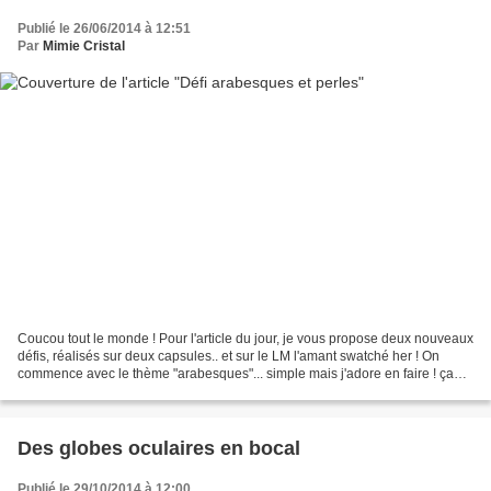
Publié le 26/06/2014 à 12:51
Par
Mimie Cristal
Coucou tout le monde ! Pour l'article du jour, je vous propose deux nouveaux
défis, réalisés sur deux capsules.. et sur le LM l'amant swatché her ! On
commence avec le thème "arabesques"... simple mais j'adore en faire ! ça
habille super bien les vernis...
Des globes oculaires en bocal
Publié le 29/10/2014 à 12:00