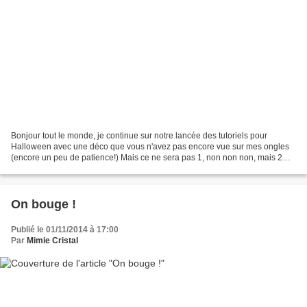
Bonjour tout le monde, je continue sur notre lancée des tutoriels pour
Halloween avec une déco que vous n'avez pas encore vue sur mes ongles
(encore un peu de patience!) Mais ce ne sera pas 1, non non non, mais 2
pas-à-pas aujourd'hui!!!! ;) Une fois...
On bouge !
Publié le 01/11/2014 à 17:00
Par
Mimie Cristal