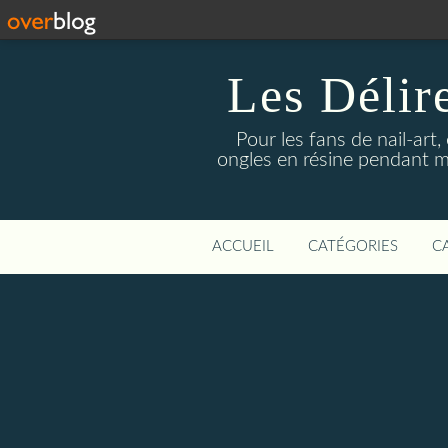
Les Délir
Pour les fans de nail-art,
ongles en résine pendant me
ACCUEIL
CATÉGORIES
C