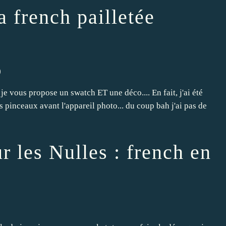
 french pailletée
)
 je vous propose un swatch ET une déco.... En fait, j'ai été
s pinceaux avant l'appareil photo... du coup bah j'ai pas de
r les Nulles : french en